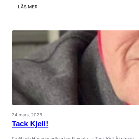
:
LÄS MER
HAVSÖRINGSFISKE
MED
ASFF
24 mars, 2026
Tack Kjell!
Profil och Hedersmedlem har lämnat oss.Tack Kjell Åkerman