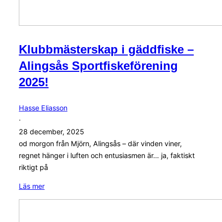
Klubbmästerskap i gäddfiske –
Alingsås Sportfiskeförening
2025!
Hasse Eliasson
·
28 december, 2025
od morgon från Mjörn, Alingsås – där vinden viner,
regnet hänger i luften och entusiasmen är… ja, faktiskt
riktigt på
Klubbmästerskap
Läs mer
i
KM
gäddfiske
Gädda
–