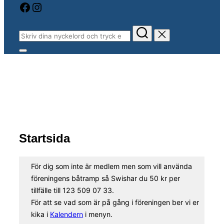
Facebook
Instagram
Sök
efter:
Slå
på/av
Välkommen till Alingsås
sidopanel
och
Sportfiskeförening
navigation
Rulla
Startsida
ner
till
innehåll
För dig som inte är medlem men som vill använda
föreningens båtramp så Swishar du 50 kr per
tillfälle till 123 509 07 33.
För att se vad som är på gång i föreningen ber vi er
kika i
Kalendern
i menyn.