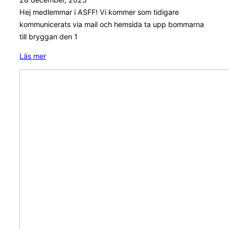
Hej medlemmar i ASFF! Vi kommer som tidigare
kommunicerats via mail och hemsida ta upp bommarna
till bryggan den 1
Upptagning
Läs mer
av
Klubbmästerskap
bommar
i
gäddfiske
–
Alingsås
Sportfiskeförening
2025!