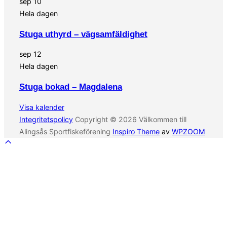
sep
10
Hela dagen
Stuga uthyrd – vägsamfäldighet
sep
12
Hela dagen
Stuga bokad – Magdalena
Visa kalender
Integritetspolicy
Copyright © 2026 Välkommen till
Alingsås Sportfiskeförening
Inspiro Theme
av
WPZOOM
Rulla
till
toppen