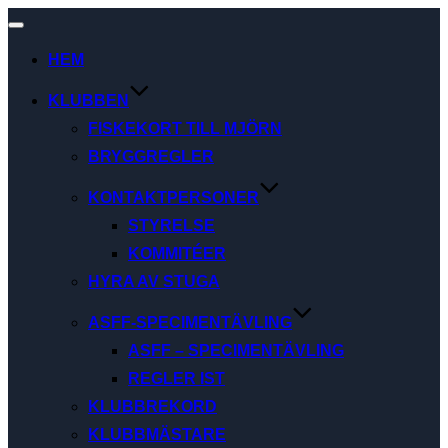
Slå
på/av
HEM
navigering
KLUBBEN
FISKEKORT TILL MJÖRN
BRYGGREGLER
KONTAKTPERSONER
STYRELSE
KOMMITÉER
HYRA AV STUGA
ASFF-SPECIMENTÄVLING
ASFF – SPECIMENTÄVLING
REGLER IST
KLUBBREKORD
KLUBBMÄSTARE