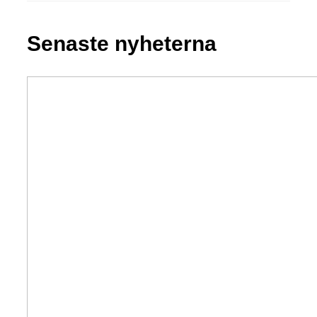
Senaste nyheterna
Upptagning
av
bommar