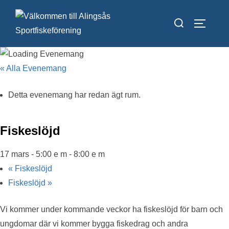
Hoppa
Sök
till
SLÅ PÅ
efter:
innehåll
« Alla Evenemang
Detta evenemang har redan ägt rum.
Fiskeslöjd
17 mars - 5:00 e m
-
8:00 e m
«
Fiskeslöjd
Fiskeslöjd
»
Vi kommer under kommande veckor ha fiskeslöjd för barn och
ungdomar där vi kommer bygga fiskedrag och andra