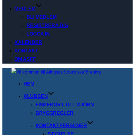
MEDLEM
BLI MEDLEM
REGISTRERA DIG
LOGGA IN
KALENDER
KONTAKT
OM ASFF
Hoppa
till
HEM
innehåll
KLUBBEN
FISKEKORT TILL MJÖRN
BRYGGREGLER
KONTAKTPERSONER
STYRELSE