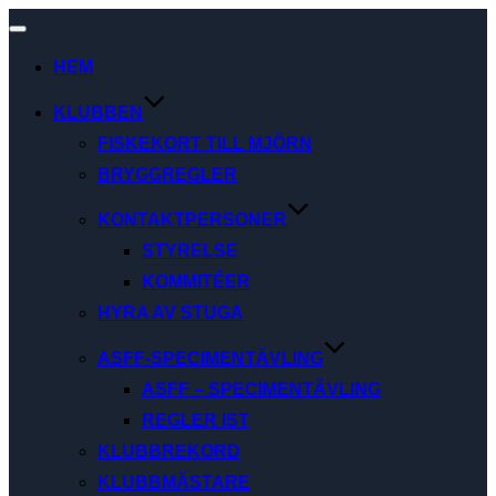
Slå
på/av
HEM
navigering
KLUBBEN
FISKEKORT TILL MJÖRN
BRYGGREGLER
KONTAKTPERSONER
STYRELSE
KOMMITÉER
HYRA AV STUGA
ASFF-SPECIMENTÄVLING
ASFF – SPECIMENTÄVLING
REGLER IST
KLUBBREKORD
KLUBBMÄSTARE