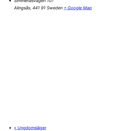
Simmenäsvägen 107
Alingsås
,
441 91
Sweden
+ Google Map
«
Ungdomsläger