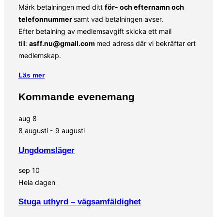
Märk betalningen med ditt
för- och efternamn och
telefonnummer
samt vad betalningen avser.
Efter betalning av medlemsavgift skicka ett mail
till:
asff.nu@gmail.com
med adress där vi bekräftar ert
medlemskap.
Läs mer
Kommande evenemang
aug
8
8 augusti
-
9 augusti
Ungdomsläger
sep
10
Hela dagen
Stuga uthyrd – vägsamfäldighet