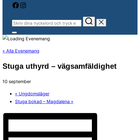
Facebook
Instagram
Sök
efter:
Slå
på/av
sidopanel
och
« Alla Evenemang
navigation
Stuga uthyrd – vägsamfäldighet
10 september
«
Ungdomsläger
Stuga bokad – Magdalena
»