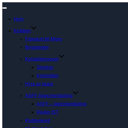
Slå
Hem
på/av
navigering
Klubben
Fiskekort till Mjörn
Bryggregler
Kontaktpersoner
Styrelse
Kommitéer
Hyra av stuga
ASFF-Specimentävling
ASFF – specimentävling
Regler IST
Klubbrekord