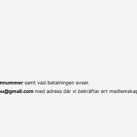
efonnummer
samt vad betalningen avser.
.nu@gmail.com
med adress där vi bekräftar ert medlemska