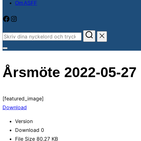
Om ASFF
Facebook
Instagram
Sök
efter:
Slå
på/av
Årsmöte 2022-05-27
sidopanel
och
navigation
[featured_image]
Download
Version
Download
0
File Size
80.27 KB