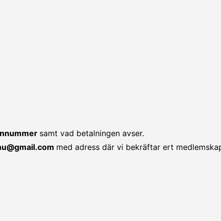
efonnummer
samt vad betalningen avser.
.nu@gmail.com
med adress där vi bekräftar ert medlemska