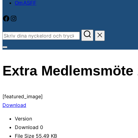
Om ASFF
Facebook
Instagram
Sök
efter:
Slå
på/av
Extra Medlemsmöte
sidopanel
och
navigation
[featured_image]
Download
Version
Download
0
File Size
55.49 KB