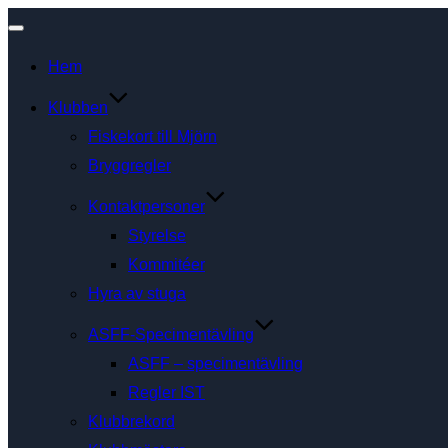
Slå
Hem
på/av
navigering
Klubben
Fiskekort till Mjörn
Bryggregler
Kontaktpersoner
Styrelse
Kommitéer
Hyra av stuga
ASFF-Specimentävling
ASFF – specimentävling
Regler IST
Klubbrekord