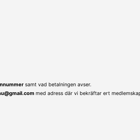
efonnummer
samt vad betalningen avser.
.nu@gmail.com
med adress där vi bekräftar ert medlemska