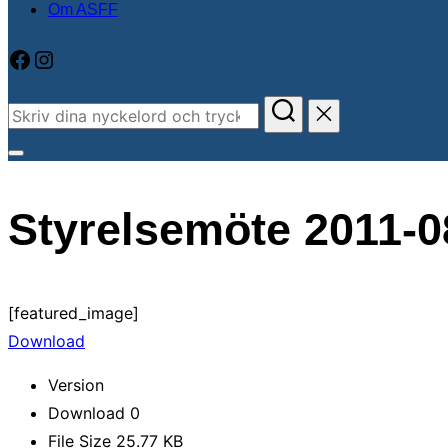
Om ASFF
Facebook
Instagram
Sök
efter:
Slå
på/av
Styrelsemöte 2011-0
sidopanel
och
navigation
[featured_image]
Download
Version
Download
0
File Size
25.77 KB