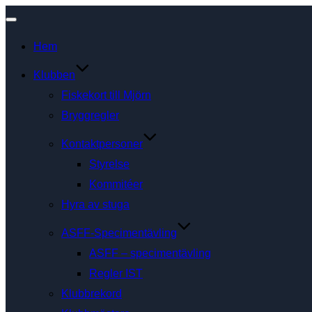
Slå
Hem
på/av
navigering
Klubben
Fiskekort till Mjörn
Bryggregler
Kontaktpersoner
Styrelse
Kommitéer
Hyra av stuga
ASFF-Specimentävling
ASFF – specimentävling
Regler IST
Klubbrekord