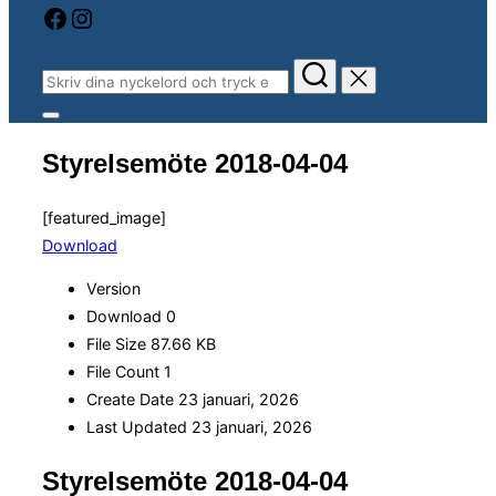
Facebook
Instagram
Sök
efter:
Slå
på/av
Styrelsemöte 2018-04-04
sidopanel
och
navigation
[featured_image]
Download
Version
Download
0
File Size
87.66 KB
File Count
1
Create Date
23 januari, 2026
Last Updated
23 januari, 2026
Styrelsemöte 2018-04-04