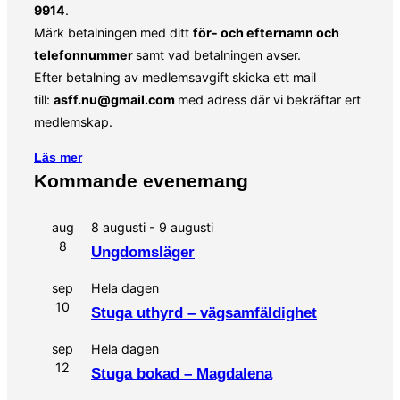
9914
.
Märk betalningen med ditt
för- och efternamn och
telefonnummer
samt vad betalningen avser.
Efter betalning av medlemsavgift skicka ett mail
till:
asff.nu@gmail.com
med adress där vi bekräftar ert
medlemskap.
Läs mer
Kommande evenemang
aug
8 augusti
-
9 augusti
8
Ungdomsläger
sep
Hela dagen
10
Stuga uthyrd – vägsamfäldighet
sep
Hela dagen
12
Stuga bokad – Magdalena