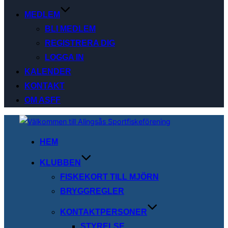
MEDLEM
BLI MEDLEM
REGISTRERA DIG
LOGGA IN
KALENDER
KONTAKT
OM ASFF
Hoppa
till
HEM
innehåll
KLUBBEN
FISKEKORT TILL MJÖRN
BRYGGREGLER
KONTAKTPERSONER
STYRELSE