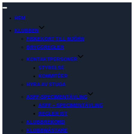
Slå
på/av
HEM
navigering
KLUBBEN
FISKEKORT TILL MJÖRN
BRYGGREGLER
KONTAKTPERSONER
STYRELSE
KOMMITÉER
HYRA AV STUGA
ASFF-SPECIMENTÄVLING
ASFF – SPECIMENTÄVLING
REGLER IST
KLUBBREKORD
KLUBBMÄSTARE