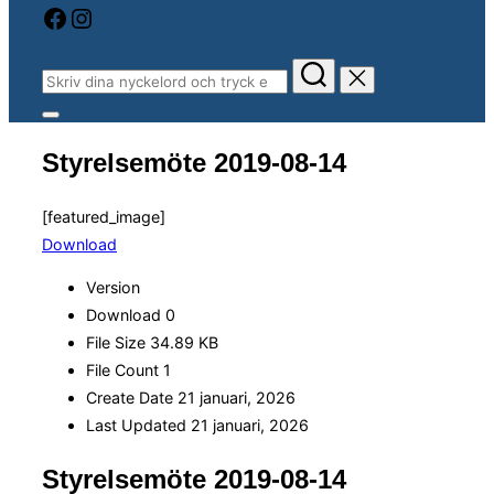
Facebook
Instagram
Sök
efter:
Slå
på/av
Styrelsemöte 2019-08-14
sidopanel
och
navigation
[featured_image]
Download
Version
Download
0
File Size
34.89 KB
File Count
1
Create Date
21 januari, 2026
Last Updated
21 januari, 2026
Styrelsemöte 2019-08-14