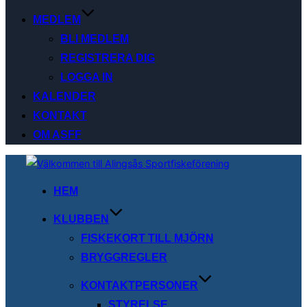
MEDLEM
BLI MEDLEM
REGISTRERA DIG
LOGGA IN
KALENDER
KONTAKT
OM ASFF
Hoppa
till
HEM
innehåll
KLUBBEN
FISKEKORT TILL MJÖRN
BRYGGREGLER
KONTAKTPERSONER
STYRELSE