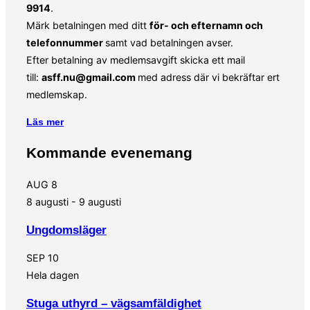
9914
.
Märk betalningen med ditt
för- och efternamn och
telefonnummer
samt vad betalningen avser.
Efter betalning av medlemsavgift skicka ett mail
till:
asff.nu@gmail.com
med adress där vi bekräftar ert
medlemskap.
Läs mer
Kommande evenemang
AUG
8
8 augusti
-
9 augusti
Ungdomsläger
SEP
10
Hela dagen
Stuga uthyrd – vägsamfäldighet