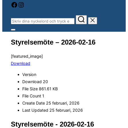
Facebook
Instagram
Sök
efter:
Slå
på/av
Styrelsemöte – 2026-02-16
sidopanel
och
navigation
[featured_image]
Download
Version
Download
20
File Size
861.61 KB
File Count
1
Create Date
25 februari, 2026
Last Updated
25 februari, 2026
Styrelsemöte - 2026-02-16