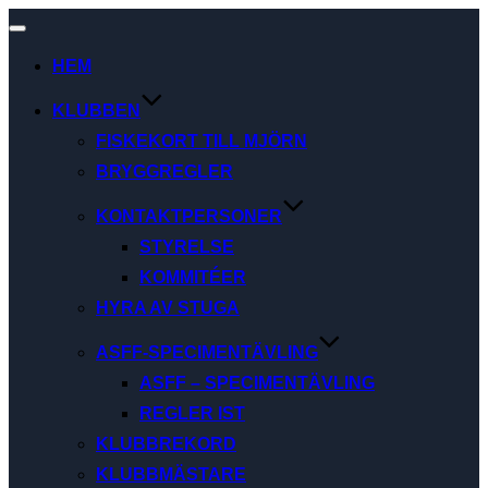
Slå
på/av
HEM
navigering
KLUBBEN
FISKEKORT TILL MJÖRN
BRYGGREGLER
KONTAKTPERSONER
STYRELSE
KOMMITÉER
HYRA AV STUGA
ASFF-SPECIMENTÄVLING
ASFF – SPECIMENTÄVLING
REGLER IST
KLUBBREKORD
KLUBBMÄSTARE