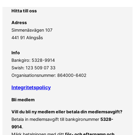
Hitta till oss
Adress
Simmenäsvägen 107
441 91 Alingsås
Info
Bankgiro: 5328-9914
Swish: 123 509 07 33
Organisationsnummer: 864000-6402
Integritetspolicy
Bli medlem
Vill du bli ny medlem eller betala din medlemsavgift?
Betala in medlemsavgift till bankgironummer
5328-
9914
.
Märk betalningen med ditt
för- och efternamn och