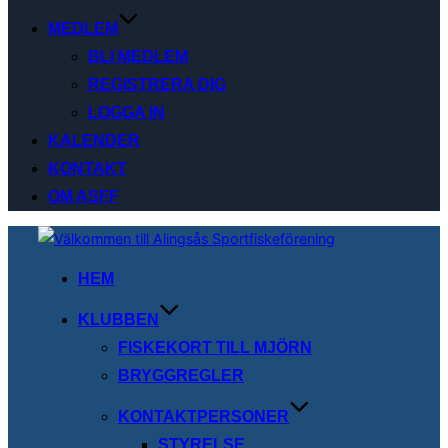
MEDLEM
BLI MEDLEM
REGISTRERA DIG
LOGGA IN
KALENDER
KONTAKT
OM ASFF
Hoppa
till
HEM
innehåll
KLUBBEN
FISKEKORT TILL MJÖRN
BRYGGREGLER
KONTAKTPERSONER
STYRELSE