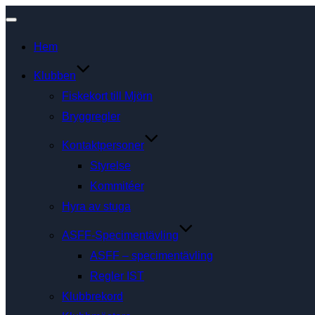
Slå
Hem
på/av
navigering
Klubben
Fiskekort till Mjörn
Bryggregler
Kontaktpersoner
Styrelse
Kommitéer
Hyra av stuga
ASFF-Specimentävling
ASFF – specimentävling
Regler IST
Klubbrekord