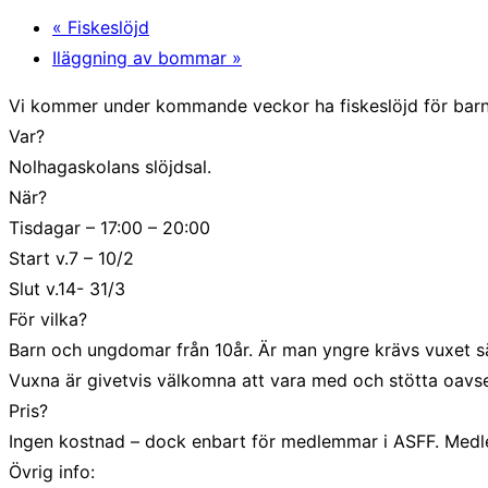
«
Fiskeslöjd
Iläggning av bommar
»
Vi kommer under kommande veckor ha fiskeslöjd för barn
Var?
Nolhagaskolans slöjdsal.
När?
Tisdagar – 17:00 – 20:00
Start v.7 – 10/2
Slut v.14- 31/3
För vilka?
Barn och ungdomar från 10år. Är man yngre krävs vuxet sä
Vuxna är givetvis välkomna att vara med och stötta oavse
Pris?
Ingen kostnad – dock enbart för medlemmar i ASFF. Medlems
Övrig info: