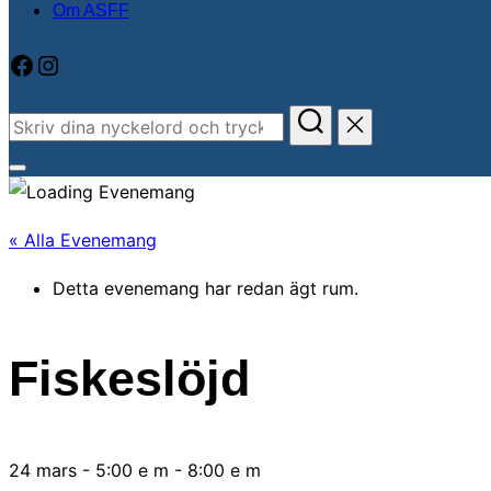
Om ASFF
Facebook
Instagram
Sök
efter:
Slå
på/av
« Alla Evenemang
sidopanel
och
Detta evenemang har redan ägt rum.
navigation
Fiskeslöjd
24 mars - 5:00 e m
-
8:00 e m