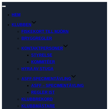
Slå
på/av
HEM
navigering
KLUBBEN
FISKEKORT TILL MJÖRN
BRYGGREGLER
KONTAKTPERSONER
STYRELSE
KOMMITÉER
HYRA AV STUGA
ASFF-SPECIMENTÄVLING
ASFF – SPECIMENTÄVLING
REGLER IST
KLUBBREKORD
KLUBBMÄSTARE