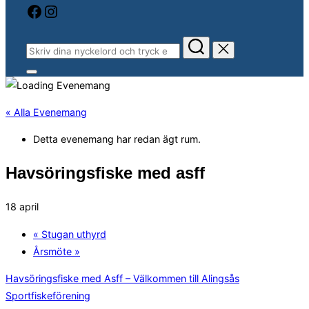
Facebook
Instagram
Sök
efter:
Slå
på/av
sidopanel
och
« Alla Evenemang
navigation
Detta evenemang har redan ägt rum.
Havsöringsfiske med asff
18 april
«
Stugan uthyrd
Årsmöte
»
Havsöringsfiske med Asff – Välkommen till Alingsås
Sportfiskeförening