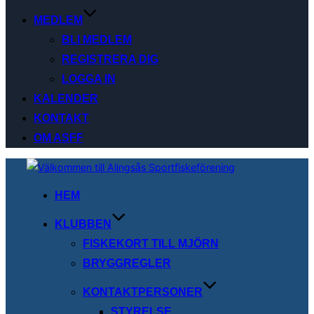
MEDLEM
BLI MEDLEM
REGISTRERA DIG
LOGGA IN
KALENDER
KONTAKT
OM ASFF
Hoppa
till
HEM
innehåll
KLUBBEN
FISKEKORT TILL MJÖRN
BRYGGREGLER
KONTAKTPERSONER
STYRELSE