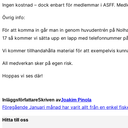
Ingen kostnad – dock enbart för medlemmar i ASFF. Medlems
Övrig info:
För att komma in går man in genom huvudentrén på Nolhag
17 så kommer vi sätta upp en lapp med telefonnummer på 
Vi kommer tillhandahålla material för att exempelvis kun
All medverkan sker på egen risk.
Hoppas vi ses där!
Inläggsförfattare
Skriven av
Joakim Pinola
Inläggsnavigering
Föregående
Föregående
Januari månad har varit allt från en enkel fi
Hitta till oss