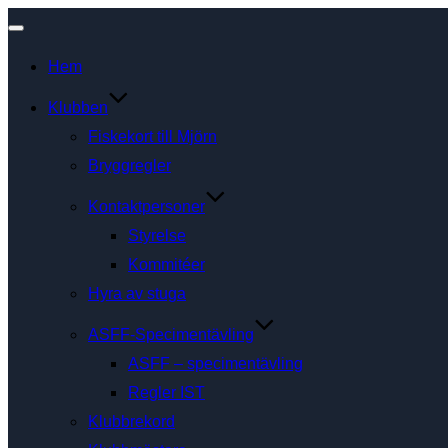
Slå
Hem
på/av
navigering
Klubben
Fiskekort till Mjörn
Bryggregler
Kontaktpersoner
Styrelse
Kommitéer
Hyra av stuga
ASFF-Specimentävling
ASFF – specimentävling
Regler IST
Klubbrekord