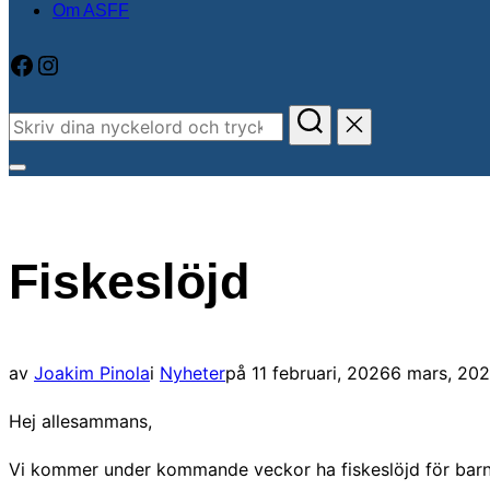
Om ASFF
Facebook
Instagram
Sök
efter:
Slå
på/av
sidopanel
Fiskeslöjd
och
navigation
Publicerat
av
Joakim Pinola
i
Nyheter
på
11 februari, 2026
6 mars, 20
den
Hej allesammans,
Vi kommer under kommande veckor ha fiskeslöjd för barn