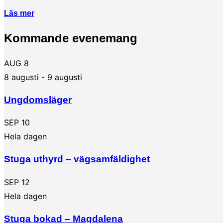
Läs mer
Kommande evenemang
AUG
8
8 augusti
-
9 augusti
Ungdomsläger
SEP
10
Hela dagen
Stuga uthyrd – vägsamfäldighet
SEP
12
Hela dagen
Stuga bokad – Magdalena