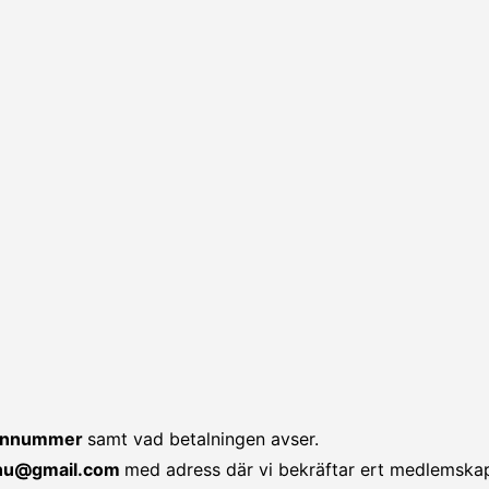
efonnummer
samt vad betalningen avser.
.nu@gmail.com
med adress där vi bekräftar ert medlemska