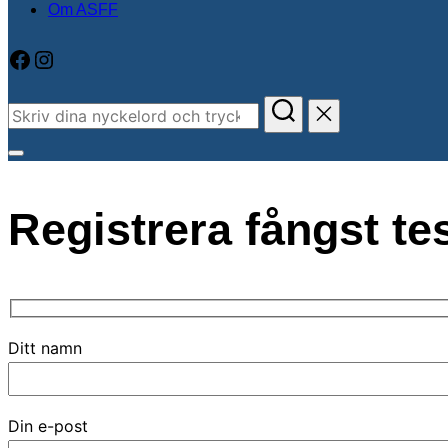
Om ASFF
Facebook
Instagram
Sök
efter:
Slå
på/av
Registrera fångst te
sidopanel
och
navigation
Ditt namn
Din e-post