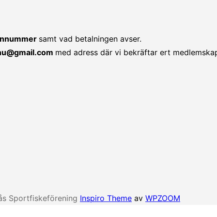
efonnummer
samt vad betalningen avser.
.nu@gmail.com
med adress där vi bekräftar ert medlemska
ås Sportfiskeförening
Inspiro Theme
av
WPZOOM