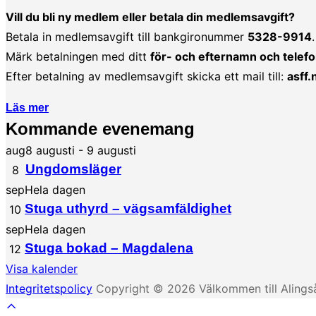
Vill du bli ny medlem eller betala din medlemsavgift?
Betala in medlemsavgift till bankgironummer
5328-9914
.
Märk betalningen med ditt
för- och efternamn och tel
Efter betalning av medlemsavgift skicka ett mail till:
asff
Läs mer
Kommande evenemang
aug
8 augusti
-
9 augusti
Ungdomsläger
8
sep
Hela dagen
Stuga uthyrd – vägsamfäldighet
10
sep
Hela dagen
Stuga bokad – Magdalena
12
Visa kalender
Integritetspolicy
Copyright © 2026 Välkommen till Alings
Rulla