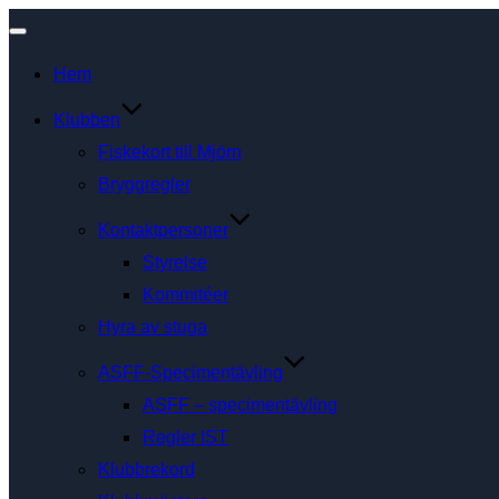
Slå
Hem
på/av
navigering
Klubben
Fiskekort till Mjörn
Bryggregler
Kontaktpersoner
Styrelse
Kommitéer
Hyra av stuga
ASFF-Specimentävling
ASFF – specimentävling
Regler IST
Klubbrekord