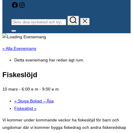
Facebook
Instagram
Sök
efter:
Slå
på/av
sidopanel
och
« Alla Evenemang
navigation
Detta evenemang har redan ägt rum.
Fiskeslöjd
10 mars - 6:00 e m
-
9:00 e m
«
Stuga Bokad – Åsa
Fiskeslöjd
»
Vi kommer under kommande veckor ha fiskeslöjd för barn och
ungdomar där vi kommer bygga fiskedrag och andra fiskeredskap