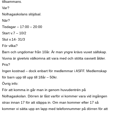
tillsammans.
Var?
Nolhagaskolans slöjdsal.
När?
Tisdagar – 17:00 – 20:00
Start v.7 – 10/2
Slut v.14- 31/3
För vilka?
Barn och ungdomar från 10år. Är man yngre krävs vuxet sällskap.
Vuxna är givetvis välkomna att vara med och stötta oavsett ålder.
Pris?
Ingen kostnad – dock enbart för medlemmar i ASFF. Medlemskap
för barn upp till upp till 18år – 50kr.
Övrig info:
För att komma in går man in genom huvudentrén på
Nolhagaskolan. Dörren är låst varför vi kommer vara vid ingången
strax innan 17 för att släppa in. Om man kommer efter 17 så
kommer vi sätta upp en lapp med telefonnummer på dörren för att