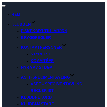
Slå
på/av
HEM
navigering
KLUBBEN
FISKEKORT TILL MJÖRN
BRYGGREGLER
KONTAKTPERSONER
STYRELSE
KOMMITÉER
HYRA AV STUGA
ASFF-SPECIMENTÄVLING
ASFF – SPECIMENTÄVLING
REGLER IST
KLUBBREKORD
KLUBBMÄSTARE