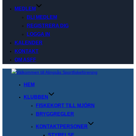
MEDLEM
BLI MEDLEM
REGISTRERA DIG
LOGGA IN
KALENDER
KONTAKT
OM ASFF
Hoppa
till
HEM
innehåll
KLUBBEN
FISKEKORT TILL MJÖRN
BRYGGREGLER
KONTAKTPERSONER
STYRELSE